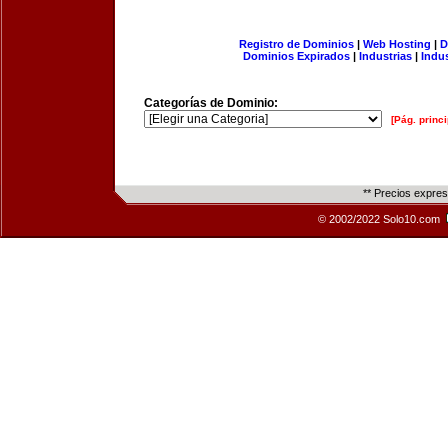
Registro de Dominios
|
Web Hosting
|
D
Dominios Expirados
|
Industrias
|
Indu
Categorías de Dominio:
[Pág. princi
** Precios expre
© 2002/2022 Solo10.com