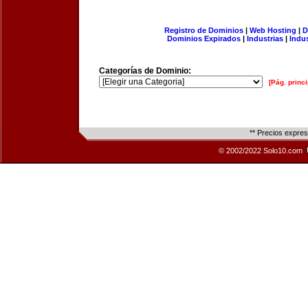
Registro de Dominios
|
Web Hosting
|
D
Dominios Expirados
|
Industrias
|
Indu
Categorías de Dominio:
[Pág. princi
** Precios expre
© 2002/2022 Solo10.com