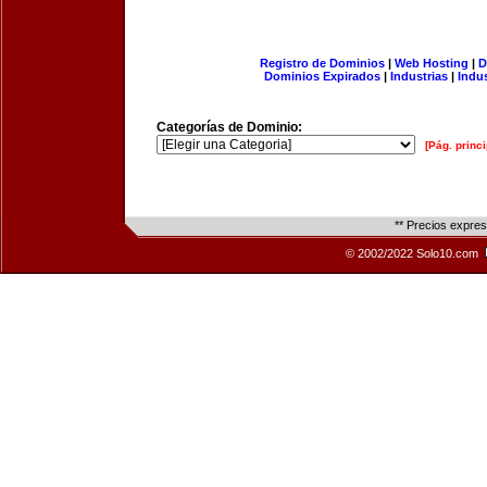
Registro de Dominios
|
Web Hosting
|
D
Dominios Expirados
|
Industrias
|
Indu
Categorías de Dominio:
[Pág. princi
** Precios expre
© 2002/2022 Solo10.com