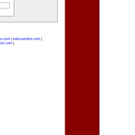
as.com
|
educuentos.com
|
pio.com
|