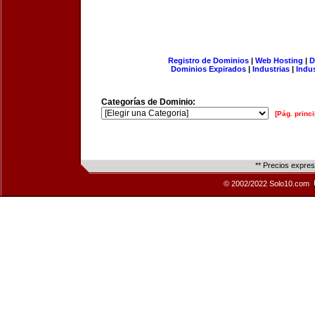
Registro de Dominios
|
Web Hosting
|
D
Dominios Expirados
|
Industrias
|
Indu
Categorías de Dominio:
[Pág. princi
** Precios expre
© 2002/2022 Solo10.com