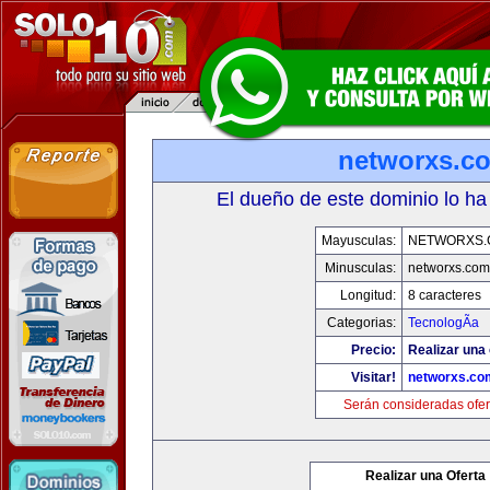
networxs.c
El dueño de este dominio lo ha
Mayusculas:
NETWORXS.
Minusculas:
networxs.com
Longitud:
8 caracteres
Categorias:
TecnologÃ­a
Precio:
Realizar una 
Visitar!
networxs.co
Serán consideradas ofer
Realizar una Oferta