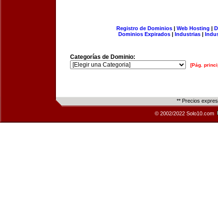
Registro de Dominios
|
Web Hosting
|
D
Dominios Expirados
|
Industrias
|
Indu
Categorías de Dominio:
[Pág. princi
** Precios expre
© 2002/2022 Solo10.com