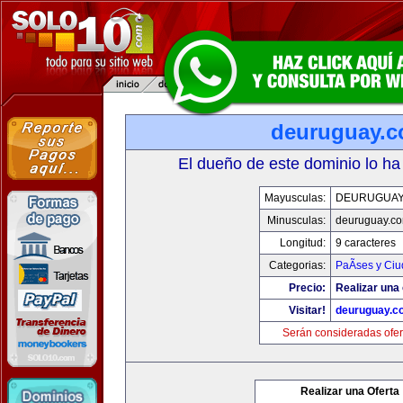
deuruguay.
El dueño de este dominio lo ha
Mayusculas:
DEURUGUAY
Minusculas:
deuruguay.c
Longitud:
9 caracteres
Categorias:
PaÃ­ses y Ci
Precio:
Realizar una 
Visitar!
deuruguay.c
Serán consideradas ofer
Realizar una Oferta