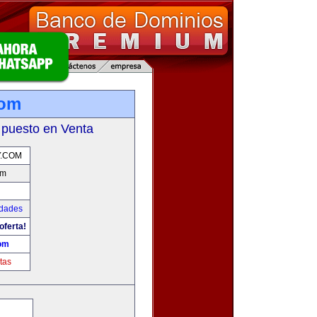
com
 puesto en Venta
.COM
om
udades
oferta!
om
tas