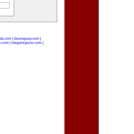
ta.com
|
deuruguay.com
|
s.com
|
meganegocio.com
|