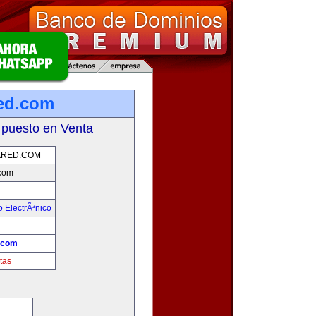
ed.com
 puesto en Venta
RED.COM
com
 ElectrÃ³nico
!
.com
tas