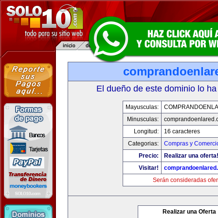
comprandoenlar
El dueño de este dominio lo ha
Mayusculas:
COMPRANDOENLA
Minusculas:
comprandoenlared.
Longitud:
16 caracteres
Categorias:
Compras y Comercio
Precio:
Realizar una oferta
Visitar!
comprandoenlared
Serán consideradas ofer
Realizar una Oferta