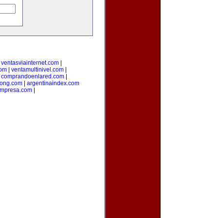
|
ventasviainternet.com
|
com
|
ventamultinivel.com
|
|
comprandoenlared.com
|
ong.com
|
argentinaindex.com
mpresa.com
|