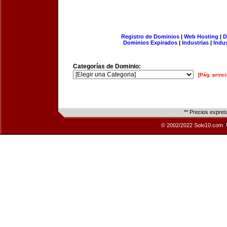
Registro de Dominios
|
Web Hosting
|
D
Dominios Expirados
|
Industrias
|
Indu
Categorías de Dominio:
[Pág. princi
** Precios expre
© 2002/2022 Solo10.com