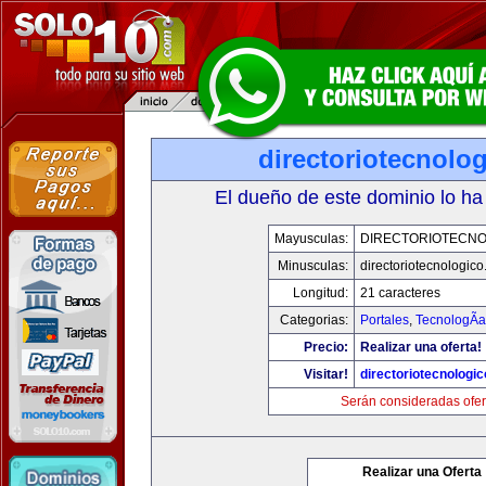
directoriotecnolo
El dueño de este dominio lo ha
Mayusculas:
DIRECTORIOTECNO
Minusculas:
directoriotecnologic
Longitud:
21 caracteres
Categorias:
Portales
,
TecnologÃ­a
Precio:
Realizar una oferta!
Visitar!
directoriotecnologi
Serán consideradas ofer
Realizar una Oferta