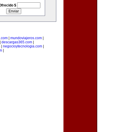
Ofrecido $
s.com
|
mundoviajeros.com
|
|
descargas365.com
|
m
|
negocioytecnologia.com
|
om
|