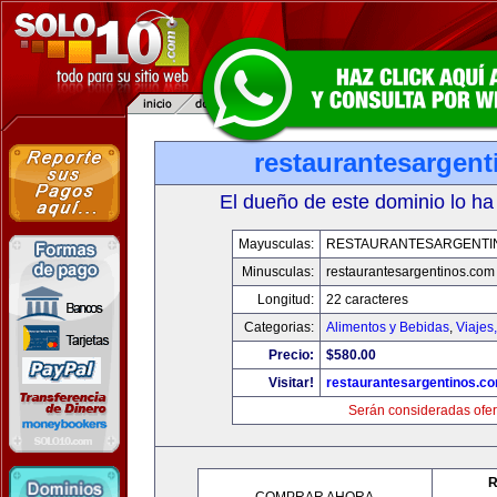
restaurantesargen
El dueño de este dominio lo ha
Mayusculas:
RESTAURANTESARGENTI
Minusculas:
restaurantesargentinos.com
Longitud:
22 caracteres
Categorias:
Alimentos y Bebidas
,
Viajes
Precio:
$580.00
Visitar!
restaurantesargentinos.c
Serán consideradas ofer
R