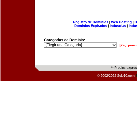
Registro de Dominios
|
Web Hosting
|
D
Dominios Expirados
|
Industrias
|
Indu
Categorías de Dominio:
[Pág. princi
** Precios expre
© 2002/2022 Solo10.com