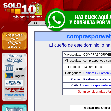
comprasporwe
El dueño de este dominio lo ha
Mayusculas:
COMPRASPORWEB
Minusculas:
comprasporweb.co
Longitud:
13 caracteres
Categorias:
Compras y Comercio
Precio:
Realizar una oferta
Visitar!
comprasporweb.c
Serán consideradas ofer
Realizar una Oferta