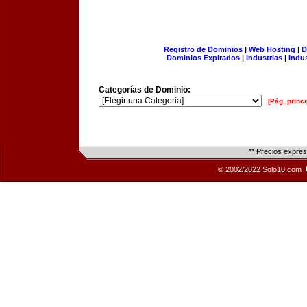
Registro de Dominios
|
Web Hosting
|
D
Dominios Expirados
|
Industrias
|
Indu
Categorías de Dominio:
[Pág. princi
** Precios expre
© 2002/2022 Solo10.com