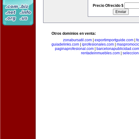
Precio Ofrecido $
Otros dominios en venta:
zonabursatil.com
|
exportimportguide.com
|
f
guiadelinks.com
|
iprofesionales.com
|
maspromoci
paginaprofesional.com
|
barcelonapublicidad.co
rentadeinmuebles.com
|
seleccio