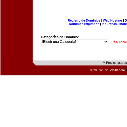
Registro de Dominios
|
Web Hosting
|
D
Dominios Expirados
|
Industrias
|
Indu
Categorías de Dominio:
[Pág. princi
** Precios expre
© 2002/2022 Solo10.com