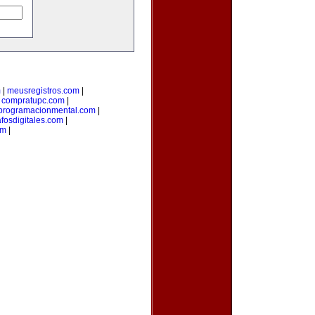
m
|
meusregistros.com
|
|
compratupc.com
|
programacionmental.com
|
afosdigitales.com
|
om
|