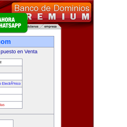
com
 puesto en Venta
M
 ElectrÃ³nico
!
tas