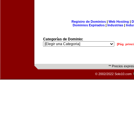
Registro de Dominios
|
Web Hosting
|
D
Dominios Expirados
|
Industrias
|
Indu
Categorías de Dominio:
[Pág. princi
** Precios expre
© 2002/2022 Solo10.com