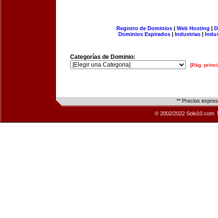
Registro de Dominios
|
Web Hosting
|
D
Dominios Expirados
|
Industrias
|
Indu
Categorías de Dominio:
[Pág. princi
** Precios expre
© 2002/2022 Solo10.com