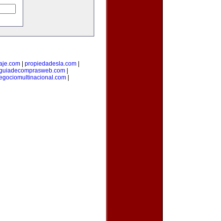
aje.com
|
propiedadesla.com
|
guiadecomprasweb.com
|
egociomultinacional.com
|