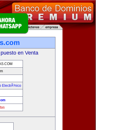
s.com
 puesto en Venta
S.COM
om
 ElectrÃ³nico
!
com
tas