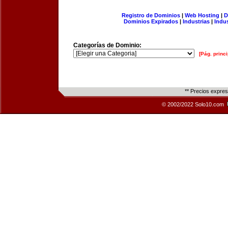
Registro de Dominios
|
Web Hosting
|
D
Dominios Expirados
|
Industrias
|
Indu
Categorías de Dominio:
[Pág. princi
** Precios expre
© 2002/2022 Solo10.com