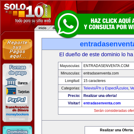
entradasenvent
El dueño de este dominio lo ha
Mayusculas:
ENTRADASENVENTA.COM
Minusculas:
entradasenventa.com
Longitud:
15 caracteres
Categorias:
TelevisiÃ³n y EspectÃ¡culos
,
Ve
Precio:
Realizar una oferta!
Visitar!
entradasenventa.com
Serán consideradas ofer
Realizar una Oferta