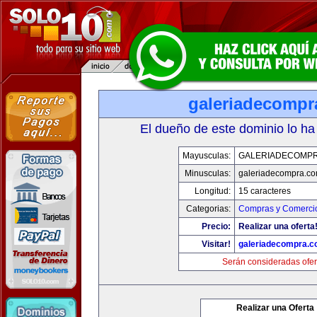
galeriadecompr
El dueño de este dominio lo ha
Mayusculas:
GALERIADECOMP
Minusculas:
galeriadecompra.c
Longitud:
15 caracteres
Categorias:
Compras y Comercio
Precio:
Realizar una oferta
Visitar!
galeriadecompra.
Serán consideradas ofer
Realizar una Oferta