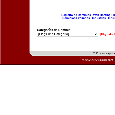
Registro de Dominios
|
Web Hosting
|
D
Dominios Expirados
|
Industrias
|
Indu
Categorías de Dominio:
[Pág. princi
** Precios expre
© 2002/2022 Solo10.com